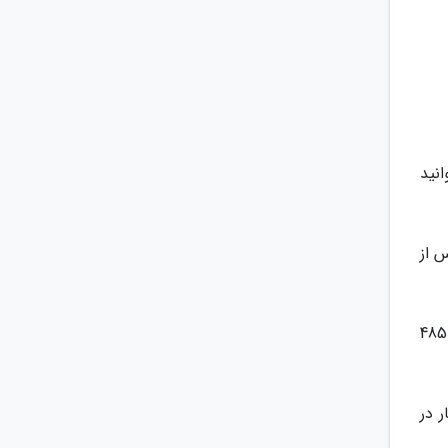
نید
18 ماهه بگیرید و پس از
اگر از یکی از دانشگاه های این کشور فارغ التحصیل شده باشید، می توانید اقامت 2 تا 4 ساله استرالیا را از طریق ویزای 485
 کار در