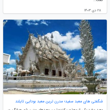
کمک...
28 دی 1403
شگفتی های معبد سفید؛ مدرن ترین معبد بودایی تایلند
معبد سفید یکی از مجذوب کننده ترین معبدهای مدرن شهر چیانگ ری