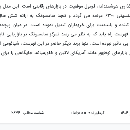
اری هوشمندانه، فرمول موفقیت در بازارهای رقابتی است. این مدل ب
به منطقه با پردازنده های اگزینوس 1330 یا دایمنسیتی 6300 عرضه می گردد و تعهد سامسونگ به ارائه شش
کننده و بلندمدت برای خریداران تبدیل نموده است. در میان پرچمدا
ولترا توانست به این فهرست راه یابد که به نظر می رسد تمرکز سامسونگ بر بازاریابی ق
(GenAI) در این موفقیت بی تاثیر نبوده است. تنها برند دیگر حاضر در این فهرست، شیائوم
لطف فروش بالا در بازارهای نوظهور مانند آمریکای لاتین و خاورمیانه، جایگاهی را برا
گردآورنده:
italyro.ir
شناسه مطلب: 2634