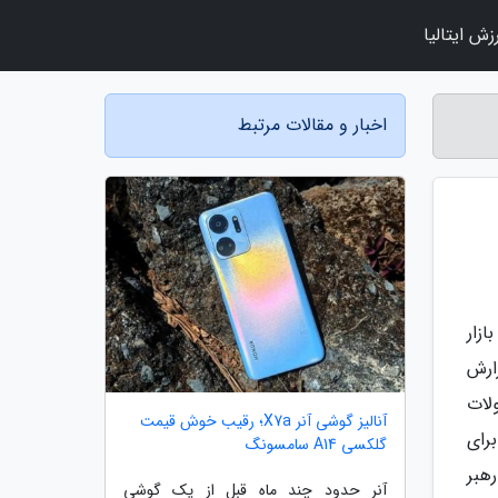
زش ایتالیا
اخبار و مقالات مرتبط
زار
 گزارش
لات
آنالیز گوشی آنر X7a؛ رقیب خوش قیمت
 فشرده میان سامسونگ و شیائومی در بخش گوشی های میان رده و مالی. در این دوره، آیفون 16 برای
گلکسی A14 سامسونگ
هبر
آنر حدود چند ماه قبل از یک گوشی