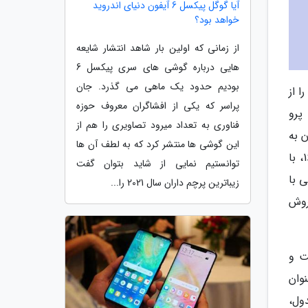
آیا گوگل پیکسل 6 آیفون دنیای اندروید
خواهد بود؟
از زمانی که اولین بار شاهد انتشار شایعه
هایی درباره گوشی های سری پیکسل 6
بودیم حدود یک ماهی می گذرد. جان
 از
پراسر که یکی از افشاگران معروف حوزه
آن خود کند. پس از آیفون 16 که در جایگاه اول واقع شده است، مدل های گران قیمت تر این خانواده یعنی آیفون 16 پرو
فناوری به تعداد میرود تصاویری را هم از
ن به
این گوشی ها منتشر کرد که به لطف آن ها
خرید محصولات پریمیوم این شرکت را به تصویر می کشد. بعلاوه، مدل جدیدتر و مالی تر این خانواده، یعنی آیفون 16e، با
توانستیم نمایی از شاید بتوان گفت
 با
زیباترین پرچم داران سال 2021 را...
فروش
ت و
وان
م جدول،