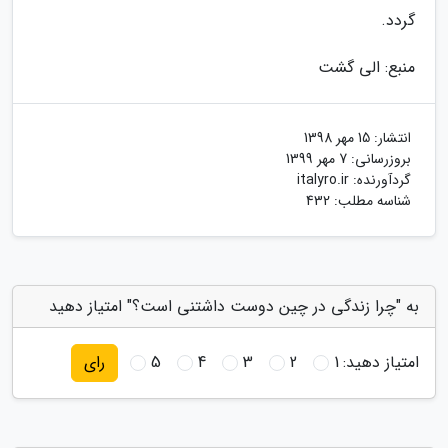
گردد.
منبع: الی گشت
انتشار:
15 مهر 1398
بروزرسانی:
7 مهر 1399
گردآورنده:
italyro.ir
شناسه مطلب: 432
به "چرا زندگی در چین دوست داشتنی است؟" امتیاز دهید
امتیاز دهید:
1
2
3
4
5
رای