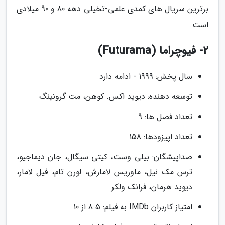
برترین سریال های کمدی علمی-تخیلی دهه 80 و 90 میلادی
است.
2- فیوچراما (Futurama)
سال پخش: 1999 - ادامه دارد
توسعه دهنده: دیوید اکس. کوهن، مت گرونینگ
تعداد فصل ها: 9
تعداد اپیزودها: 158
صداپیشگان: بیلی وست، کیتی سیگال، جان دیماجیو،
ترس مک نیل، ماوریس لامارش، لورن تام، فیل لامار،
دیوید هرمان، فرانک ولکر
امتیاز کاربران IMDb به فیلم: 8.5 از 10