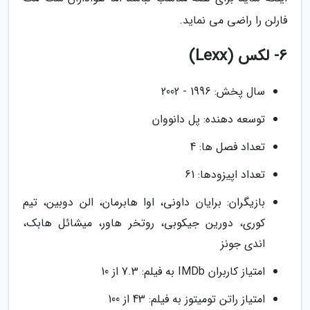
فارلن را راضی می نماید.
6- لکس (Lexx)
سال پخش: 1996 - 2002
توسعه دهنده: پل دانووان
تعداد فصل ها: 4
تعداد اپیزودها: 61
بازیگران: برایان داونی، اوا هابرمان، الن دوبین، تیم
کوری، دورین جیکوبی، روتخر هاور، میشائل هابک،
اندی جونز
امتیاز کاربران IMDb به فیلم: 7.3 از 10
امتیاز راتن تومیتوز به فیلم: 43 از 100