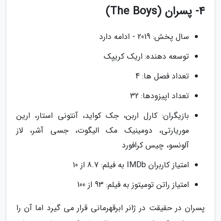
4- پسران (The Boys)
سال پخش: 2019 - ادامه دارد
توسعه دهنده: اریک کریپک
تعداد فصل ها: 4
تعداد اپیزودها: 32
بازیگران: کارل اربن، جک کواید، آنتونی استار، ارین
موریارتی، دومینیک مک الیگوت، جسی آشر، لاز
آلونسو، چیس کرافورد
امتیاز کاربران IMDb به فیلم: 8.7 از 10
امتیاز راتن تومیتوز به فیلم: 93 از 100
پسران در حقیقت در ژانر ابرقهرمانی قرار می گیرد اما آن را