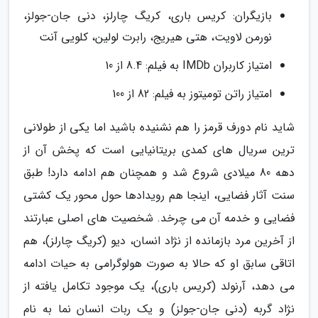
بازیگران: کریس باری، کریگ چارلز، دنی جان-جولز،
نورمن لاویت، هتی هیریج، رابرت لولین، کلویی آنت
امتیاز کاربران IMDb به فیلم: 8.4 از 10
امتیاز راتن تومیتوز به فیلم: 82 از 100
شاید نام دورف قرمز را هم نشنیده باشید اما یکی از طولانی
ترین سریال های کمدی بریتانیایی است که پخش آن از
دهه 80 میلادی شروع شد و همچنان هم ادامه دارد! طبق
سنت آثار فضایی، اینجا هم رویدادها حول محور یک کشتی
فضایی و خدمه آن می چرخد. شخصیت های اصلی عبارتند
از آخرین مرد بازمانده از نژاد انسان، دیو (کریگ چارلز)، هم
اتاقی سابق او که حالا به صورت هولوگرامی به حیات ادامه
می دهد، آرنولد (کریس باری)، یک موجود تکامل یافته از
نژاد گربه (دنی جان-جولز) و یک ربات انسان نما به نام