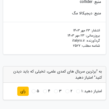
منبع: collider
منبع: دیجیکالا مگ
انتشار:
23 مهر 1403
بروزرسانی:
23 مهر 1403
گردآورنده:
italyro.ir
شناسه مطلب: 2527
به "برترین سریال های کمدی علمی، تخیلی که باید دیدن
کنید" امتیاز دهید
امتیاز دهید:
1
2
3
4
5
رای