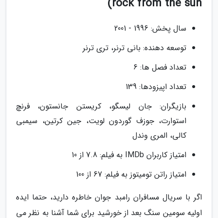
rock from the sun)
سال پخش: 1996 - 2001
توسعه دهنده: بانی ترنر، تری ترنر
تعداد فصل ها: 6
تعداد اپیزودها: 139
بازیگران: جان لیسگو، کریستن جانستون، فرنچ
استوارت، جوزف گوردون لویت، جین کرتین، سیمبی
کالی، المری وندل
امتیاز کاربران IMDb به فیلم: 7.8 از 10
امتیاز راتن تومیتوز به فیلم: 67 از 100
اگر با سریال مسافران رامبد جوان خاطره دارید، حتما ایده
اولیه سومین سنگ بعد از خورشید برای شما آشنا به نظر می