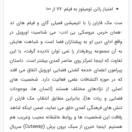
امتیاز راتن تومیتوز به فیلم: 77 از 100
ست مک فارلن را با انیمیشن فمیلی گای و فیلم های تد
-همان خرس عروسکی بی ادب- می شناسید؛ اورویل در
واقع ادای دین او به پیشتازان فضا است و شباهت هایش
به آن مجموعه پرطرفدار را نمی توان نادیده گرفت، با این
تفاوت که اینجا تمرکز روی عناصر کمدی بیشتر است. داستان
پیرامون اعضای خدمه کشتی فضایی اورویل اتفاق می افتد
که در حوزه اکتشافات علمی فعالیت دارد. شخصیت های
اصلی از نژادهای مختلف هستند (انسان ها، موجودات
فضایی و ربات ها)، بنابراین مطابق انتظار، مک فارلن از
تنش های فرهنگی کمدی خلق می نماید، ضمن اینکه شاهد
رفاقت این شخصیت ها و روابط عاشقانه عجیب وغریب هم
هستیم. اینجا خبری از سبک برون برش (Cutaway) سریال