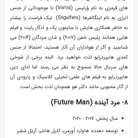
های قرمزی به نام وُرتیس (Vortis) تا موجوداتی از جنس
انرژی به نام اینگالفرها (Engulfers). نیک فراست را بیشتر
به خاطر همکاری هایش با سایمون پک و ادگار رایت و فیلم
هایی همانند پلیس خفن (2007) و شان مردگان (2004) می
شناسید و اگر از هواداران آن آثار هستید، احتمالا از جنس
کمدی هایپردرایو لذت خواهید برد. البته برخی از شوخی
های سریال حالا منسوخ به نظر می رسند اما ادای دین
هایپردرایو به فیلم های علمی-تخیلی کلاسیک و پارودی آن
از آثار محبوبی مانند دکتر هو همچنان لذت بخش است.
8- مرد آینده (Future Man)
سال پخش: 2017 - 2020
توسعه دهنده: هاوارد اُوِرمن، کایل هانتر، آریل شفیر