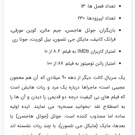
تعداد فصل ها: 13
تعداد اپیزودها: 230
بازیگران: جوئل هاجسن، جیم مالن، کوین مورفی،
فرانک کانیف، مایکل جی نلسون، بیل کوربت، جونا ری
امتیاز کاربران IMDb به فیلم: 8.6 از 10
امتیاز راتن تومیتوز به فیلم: 87 از 100
یک سریال کالت دیگر از دهه 90 میلادی که آن هم معجون
عجیبی است؛ ماجراها درباره یک مرد و ربات هایش است
که فیلم های بی کیفیت درجه دو قدیمی را دیدن و آن ها را
به اصطلاح نقد -بخوانید مسخره- می نمایند. ایده اولیه
ساده اما مجذوب کننده است: جوئل (جوئل هاجسن) یا
بعدها، مایک (مایکل جی نلسون)، با چند ربات نشسته اند