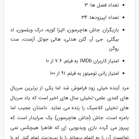
تعداد فصل ها: 3
تعداد اپیزودها: 34
بازیگران: جاش هاچرسون، الیزا کوپه، درک ویلسون، اد
بیگلی. جی آر، گلن هدلی، هالی جوئل آزمنت، ست
روگن
امتیاز کاربران IMDb به فیلم: 7.6 از 10
امتیاز راتن تومیتوز به فیلم: 91 از 100
مرد آینده خیلی زود فراموش شد اما یکی از برترین سریال
های کمدی علمی-تخیلی سال های اخیر است که یاد سریال
های تخیلی کلاسیک را زنده می نماید. داستان عجیب اما
بامزه است، جاش (جاش هاچرسون) یک سرایدار است که
پیروز می گردد بازی ویدیویی ای که ظاهرا هیچکس نمی
توانست آن را به اتمام برساند را با پیروزیت تمام کند. او با