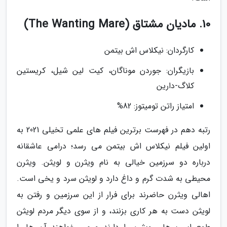
10. مادیان مشتاق (The Wanting Mare)
کارگردان: نیکلاس اش بیتمن
بازیگران: جوردن موناگان، کیت لین شیل، کریستین
کلاگ-دارین
امتیاز راتن تومیتوز: 82%
رتبه دهم در فهرست برترین فیلم های علمی تخیلی 2021 به
اولین فیلم نیکلاس اش بیتمن می رسد؛ درامی عاشقانه
درباره دو سرزمین خیالی به نام ویثرن و لویثن. ویثرن
محیطی به شدت گرم و داغ دارد و لویثن سرد و یخی است.
اهالی ویثرن حاضرند برای فرار از این سرزمین و رفتن به
لویثن دست به هر کاری بزنند، و از سوی دیگر مردم لویثن