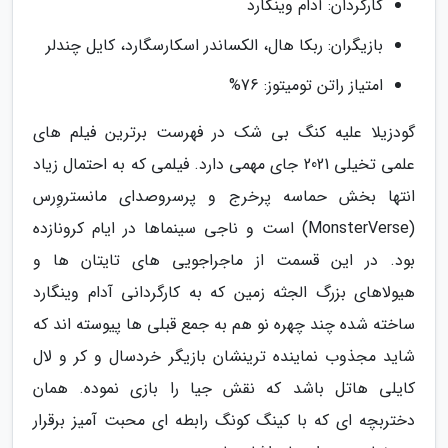
کارگردان: آدام وینگارد
بازیگران: ربکا هال، الکساندر اسکارسگارد، کایل چندلر
امتیاز راتن تومیتوز: 76%
گودزیلا علیه کنگ بی شک در فهرست برترین فیلم های
علمی تخیلی 2021 جای مهمی دارد. فیلمی که به احتمال زیاد
انتها بخش حماسه پرخرج و پرسروصدای مانستروِرس
(MonsterVerse) است و ناجی سینماها در ایام کرونازده
بود. در این قسمت از ماجراجویی های تایتان ها و
هیولاهای بزرگ الجثه زمین که به کارگردانی آدام وینگارد
ساخته شده چند چهره نو هم به جمع قبلی ها پیوسته اند که
شاید مجذوب نماینده ترینشان بازیگر خردسال و کر و لال
کایلی هاتل باشد که نقش جیا را بازی نموده. همان
دختربچه ای که با کینگ کونگ رابطه ای محبت آمیز برقرار