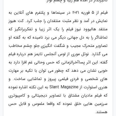
تأثیرگذار در آمده هم زیبا و چشم نواز.
فیلم از 5 فوریه 2021 در سینماها و پلتفرم های آنلاین به
نمایش در آمد و نظر مثبت منتقدان را جلب کرد. کت هیوز
منتقد هالیوود نیوز فیلم را یک اثر زیبا و تفکربرانگیز که
تماشاگر را به دل جهانی دیگر می برد نامیده که به گفته او
تصاویر متحرک عجیب و شگفت انگیزی جلو چشم مخاطب
می گذارد. نوئل موری از لوس آنجلس تایمز هم درباره فیلم
گفته: این اثر پساآخرالزمانی که حس وحالی غم افزا دارد به
خوبی نشان می دهد که چطور می توان با تکیه بر مهارت
های شخصی و فردی فیلمی پیروز و تماشایی ساخت. و
هنری استوارت از Slant Magazine به این نکته اشاره نموده
که فیلم مادیان مشتاق با تصاویر دیجیتالی و کامپیوتری
سرزمین هایی خلق نموده که واقعا ملموس و قابل حس
هستند.