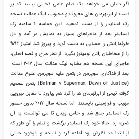
اگر دلتان می خواهد یک فیلم علمی تخیلی ببینید که پر
است از ابرقهرمان های معروف و محبوب، لیگ عدالت نسخه
زک اسنایدر را از دست ندهید. این حماسه 4 ساعته زک
اسنایدر بعد از ماجراهای بسیار به نمایش در آمد و دل
طرفدارانش را حسابی به دست آورد و پیروز شد امتیاز 94%
را از مخاطبان راتن تومیتوز بگیرد. از نظر طرح و قصه اصلی،
ماجرای این نسخه هم مشابه لیگ عدالت سال 2017 است.
بعد از فداکاری سوپرمن در بتمن علیه سوپرمن: طلوع عدالت
(Batman v Superman: Dawn of Justice) بتمن تصمیم
گرفته تیمی از ابرقهرمان ها را گرد هم بیاورد تا مقابل نیرویی
مهیب و فرازمینی بایستند. اما نسخه سال 2017 بدون حضور
زک اسنایدر جمع شد و جاس ویدن تا می توانست به آن
ضربه زد. حالا خود زک اسنایدر برگشت و فیلم را آن طور که
از ابتدا مد نظرش بود آماده کرد و نتیجه و بازخورد خیلی