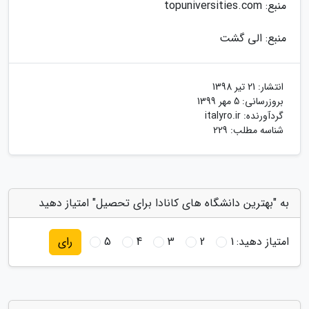
منبع: topuniversities.com
منبع: الی گشت
انتشار:
21 تیر 1398
بروزرسانی:
5 مهر 1399
گردآورنده:
italyro.ir
شناسه مطلب: 229
به "بهترین دانشگاه های کانادا برای تحصیل" امتیاز دهید
امتیاز دهید:
1
2
3
4
5
رای