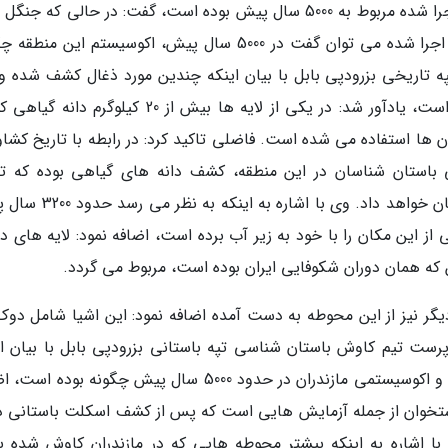
است. او با اشاره به اینکه بیشتر کاوش هایی که اجرا شده مربوط به 5000 سال پیش بوده است، گفت: در حالی که
ما اکنون در حال از بین رفتن است. با کاوش های اجرا شده می توان گفت در 5000 سال پیش، اکوسیستم این 
تاریخی بزرودپی بابل با بیان اینکه چندین مورد ذغال کشف شده و
دارد که نشان دهنده گونه های درختی در منطقه است، یادآور شد: در یکی از لایه ها بیش از 20 کیلوگ
ن ها استفاده می شده است. فاضلی تاکید کرد: در رابطه با تاریخ کشاو
 باستان شناسان در این منطقه، کشف دانه های گیاهی بوده که تا
کشاورزی مازندران در 3000 تا 5000 سال پیش را نشان خواهد داد. وی با ا
از این مکان را با خود به زیر آب برده است، اضافه نمود: لایه های 
 که همان دوران شکوفایی ایران بوده است، مربوط می گردد.
دیگر نیز از این محوطه به دست آمده اضافه نمود: این اشیا شامل دوک
ست تیم کاوش باستان شناسی تپه باستانی بزرودپی بابل با بیان ای
آزمایشات نشان خواهد داد که شرایط آب و هوایی و اکوسیستمی مازندران در حدود 5000 سال پیش چگونه بود
ن. ای و ایزوتوپ استخوان از جمله آزمایش هایی است که پس از کشف اسکلت باستانی 
 با اشاره به اینکه بیشتر محوطه هایی که در مازندران کاوش شده ب