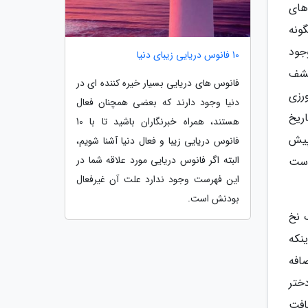
 جنگل های
منطقه چگونه
جود
10 فانوس دریایی زیبای دنیا
رم دانه گیاهی کشف
فانوس های دریایی بسیار خیره کننده ای در
رزی
دنیا وجود دارند که بعضی همچنان فعال
ریخ
هستند، همراه خبرنگاران باشید تا با 10
شاره به اینکه به نظر می رسد حدود 3200 سال پیش
فانوس دریایی زیبا و فعال دنیا آشنا شویم،
البته اگر فانوس دریایی مورد علاقه شما در
دست
این فهرست وجود ندارد علت آن غیرفعال
بودنش است.
 نخ
نکه
ه است، اضافه
دختر
افت