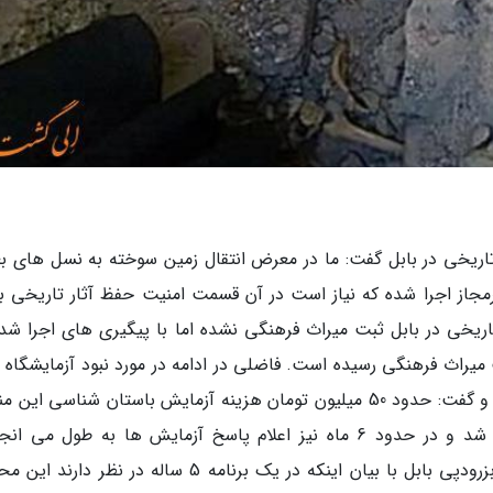
ر تاریخی در بابل گفت: ما در معرض انتقال زمین سوخته به نسل های ب
 هفت تپه 400 تا 500 حفاری غیرمجاز اجرا شده که نیاز است در آن قسمت امنیت حفظ آثار تاریخی ب
ریخی در بابل ثبت میراث فرهنگی نشده اما با پیگیری های اجرا شده
ه ثبت میراث فرهنگی رسیده است. فاضلی در ادامه در مورد نبود آزمایشگاه
تخصصی میراث فرهنگی در کشور ابراز تاسف کرده و گفت: حدود 50 میلیون تومان هزینه آزمایش باستان شناسی ا
برای ارسال به آلمان، انگلستان و لهستان خواهد شد و در حدود 6 ماه نیز اعلام پاسخ آزمایش ها به طول می
سرپرست تیم کاوش باستان شناسی تپه تاریخی بزرودپی بابل با بیان اینکه در یک برنامه 5 ساله در نظر 