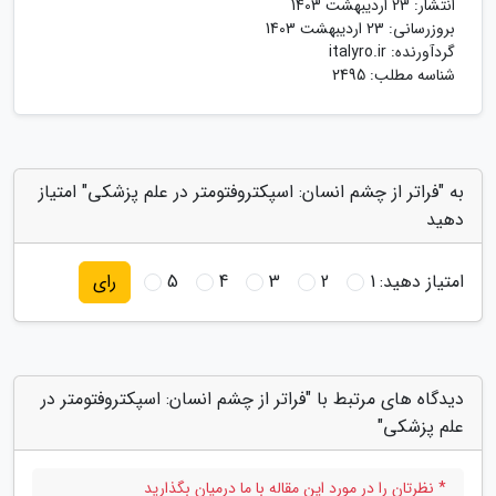
انتشار:
23 اردیبهشت 1403
بروزرسانی:
23 اردیبهشت 1403
گردآورنده:
italyro.ir
شناسه مطلب: 2495
به "فراتر از چشم انسان: اسپکتروفتومتر در علم پزشکی" امتیاز
دهید
امتیاز دهید:
1
2
3
4
5
رای
دیدگاه های مرتبط با "فراتر از چشم انسان: اسپکتروفتومتر در
علم پزشکی"
* نظرتان را در مورد این مقاله با ما درمیان بگذارید