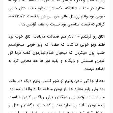
رسوند هتل و ذکر کنم هتل ما اسمش kuta paradise بود 5
ستاره در منطقه kutaکه عکساشو میزارم حتما هتل خیلی
خوبی بود رفتار پرسنل عالی من این تور با قیمت 000/730/3
گرفتم که قیمت مناسبی بود نسبت به بقیه آژانس ها .
اتاق رو گرفتیم 100 دلار هم ضمانت دریافت اتاق خوب بود
فقط ویو خوبی نداشت که قطعا اگه ویو خوبی میخواستم
طلب پول میکردن که بیخیال شدم.لیدرمون گفت فردا تور
شهری هستش و رایگانه و بقیه تور ها هم معرفی کرد به
اضافه قیمت.
بعد از جا گیر شدن رفتیم تو شهر گشتی زدیم دیگه دیر وقت
بود ولی بازم مغازه ها باز بودن منطقه kuta واقعا زنده بود.
من nussa نرفتم ولی میگفتن برای ریلکس کردن مناسبه.
زنده بودن kuta رو نداره بعد از گشت زد برگشتیم هتل و