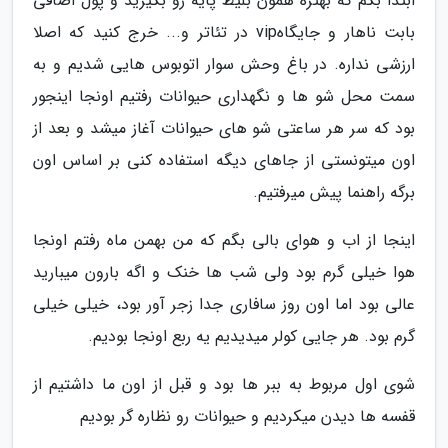
ابتدا بگم که بهتره همون بلیط پایه رو بگیرید و پول اضافی
بابت ناهار و جایگاهvip در تئاتر و... خرج کنید که اصلا
ارزشی نداره. در باغ وحش سوار اتوبوس هایی شدیم و به
سمت محل شو ها و نگهداری حیوانات رفتیم اونجا اینجور
بود که سر هر ساعتی شو های حیوانات آغاز میشد و بعد از
اون میتونستی از جاهای دیگه استفاده کنی بر اساس اون
برگه راهنما پیش میرفتیم.
اینجا از اب و هوای بالی بگم که من بهمن ماه رفتم اونجا
هوا خیلی گرم بود ولی شب ها خنک و اگه بارون میبارید
عالی بود اما اون روز سافاری جدا زجر آور بود، خیلی خیلی
گرم بود. هر جایی کولر میدیدیم یه ربع اونجا بودیم.
شوی اول مربوط به ببر ها بود و قبل از اون ما داشتیم از
قفسه ها دیدن میکردیم و حیوانات رو نظاره گر بودیم