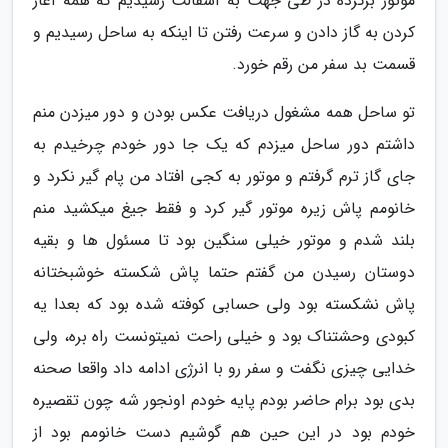
موتور برگرده در طی جهت به آسفالت رسیدیم که همه آغاز
کردن به گاز دادن و سرعت رفتن تا اینکه به ساحل رسیدیم و
قسمت بد سفر من رقم خورد.
تو ساحل همه مشغول دریافت عکس بودن و دور میزدن منم
داشتم دور ساحل میزدم که یک جا دور خودم چرخیدم به
جای گاز ترم گرفتم و موتور به کجی افتاد من پام گیر نکرد و
خانومم پاش زیره موتور گیر کرد و فقط جیغ میکشید منم
بلند شدم و موتور خیلی سنگین بود تا مسئول ها و بقیه
دوستان رسیدن من گفتم حتما پاش شکسته خوشبختانه
پاش نشکسته بود ولی حسابی کوفته شده بود که بعدا یه
کبودی وحشتناک بود و خیلی راحت نمیتونست راه بره، ولی
خدایی چیزی نگفت و سفر رو با انرژی ادامه داد واقعا صحنه
بدی بود برام حاضر بودم پایه خودم اونجور شه چون تقصیره
خودم بود در این حین هم گوشیم دست خانومم بود از