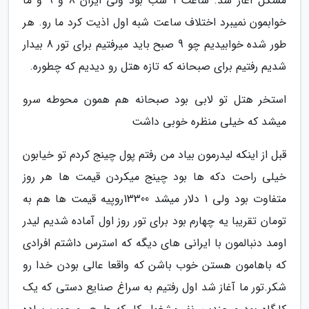
مشکل آغاز شد. ساعت 1 شب بود ولی ایران 8 و 9 و ما
خوابمون نمیبرد اختلاف ساعت شبه اول اذیت کرد ما رو. هر
طور شده خوابیدیم چو 9 صبح باید میرفتیم برای تور 8 بیدار
شدیم رفتیم برای صبحانه که تازه هتل رو دیدیم که چطوره.
استخر هتل تو لابی بود صبحانه هم همون محوطه سرو
میشد که خیلی منظره خوبی داشت
قبل از اینکه لیدرمون بیاد من رفتم پول چینج کردم تو خیابون
خیلی راحت دکه ها بود چینج میکردن قیمت ها هر روز
متفاوت بود ولی 1 دلار میشد 13300روپیه قیمت ها هم به
تومان تقریبا یه چهارم بود برای تور روز اول آماده شدیم لیدر
اومد دنبالمون با ایرانی های دیگه که استرس داشتم افرادی
که باهامون هستن خوب باشن که واقعا عالی بودن خدا رو
شکر.تور ما آغاز شد اول رفتیم به سراغ صنایع دستی که یک